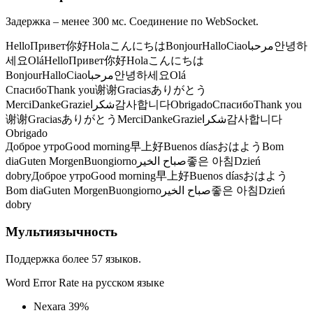
Задержка – менее 300 мс. Соединение по WebSocket.
Hello
Привет
你好
Hola
こんにちは
Bonjour
Hallo
Ciao
مرحبا
안녕하
세요
Olá
Hello
Привет
你好
Hola
こんにちは
Bonjour
Hallo
Ciao
مرحبا
안녕하세요
Olá
Спасибо
Thank you
谢谢
Gracias
ありがとう
Merci
Danke
Grazie
شكرا
감사합니다
Obrigado
Спасибо
Thank you
谢谢
Gracias
ありがとう
Merci
Danke
Grazie
شكرا
감사합니다
Obrigado
Доброе утро
Good morning
早上好
Buenos días
おはよう
Bom
dia
Guten Morgen
Buongiorno
صباح الخير
좋은 아침
Dzień
dobry
Доброе утро
Good morning
早上好
Buenos días
おはよう
Bom dia
Guten Morgen
Buongiorno
صباح الخير
좋은 아침
Dzień
dobry
Мультиязычность
Поддержка более 57 языков.
Word Error Rate на русском языке
Nexara
39%