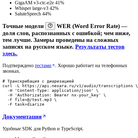
GigaAM v3-ctc-e2e
41%
Whisper large-v3
42%
SaluteSpeech
44%
Точные модели
WER
(Word Error Rate) —
доля слов, распознанных с ошибкой; чем ниже,
тем лучше. Замеры проведены на сложных
записях на русском языке.
Результаты тестов
здесь.
Подтверждено
тестами
. Хорошо работает на телефонных
звонках.
# Транскрибация с диаризацией
curl
-L
https://api.nexara.ru/v1/audio/transcriptions
 \

-H
 '
Content-Type
: 
application/json
' \

-H
 '
Authorization
: 
Bearer
nx-your_key
' \

-F
file
=
@/test.mp3
 \

-F
task
=
diarize
Документация
Удобные SDK для Python и TypeScript.